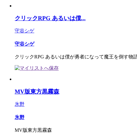
クリックRPG あるいは僕...
守谷シゲ
守谷シゲ
クリックRPG あるいは僕が勇者になって魔王を倒す物
MV版東方黒霧森
氷野
氷野
MV版東方黒霧森