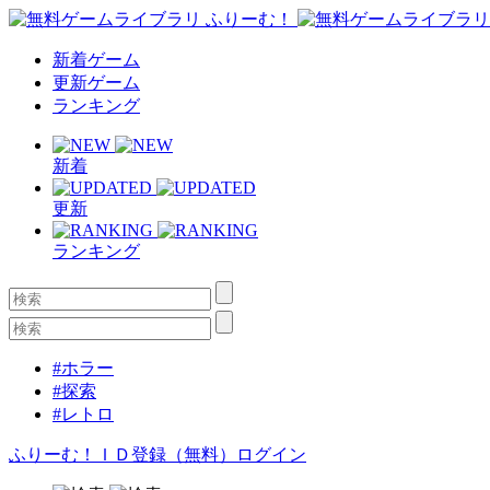
新着ゲーム
更新ゲーム
ランキング
新着
更新
ランキング
#ホラー
#探索
#レトロ
ふりーむ！ＩＤ登録（無料）
ログイン