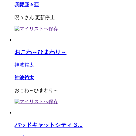
我闘亜々亜
呪々さん 更新停止
おこわ～ひまわり～
神波裕太
神波裕太
おこわ～ひまわり～
バッドキャットシティ３...