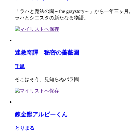
「ラハと魔法の園～the graystory～」から一年三ヶ月。
ラハとシエスタの新たなる物語。
迷救奇譚 秘密の薔薇園
千黒
そこはそう、見知らぬバラ園――
錬金獣アルビーくん
とりまる