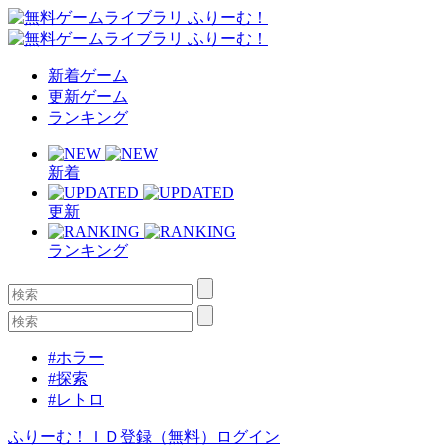
新着ゲーム
更新ゲーム
ランキング
新着
更新
ランキング
#ホラー
#探索
#レトロ
ふりーむ！ＩＤ登録（無料）
ログイン