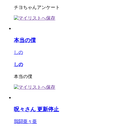
チヨちゃんアンケート
本当の僕
しの
しの
本当の僕
呪々さん 更新停止
我闘亜々亜