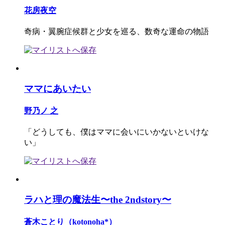
花房夜空
奇病・翼腕症候群と少女を巡る、数奇な運命の物語
ママにあいたい
野乃ノ 之
「どうしても、僕はママに会いにいかないといけな
い」
ラハと理の魔法生〜the 2ndstory〜
蒼木ことり（kotonoha*）