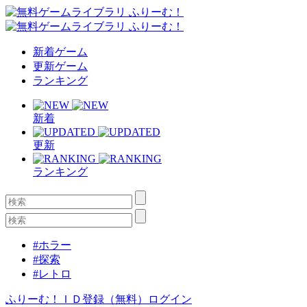
新着ゲーム
更新ゲーム
ランキング
新着
更新
ランキング
#ホラー
#探索
#レトロ
ふりーむ！ＩＤ登録（無料）
ログイン