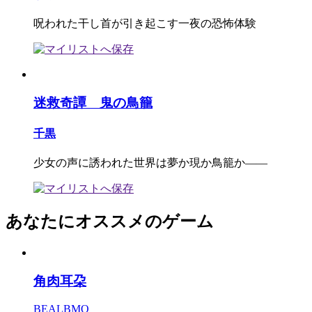
呪われた干し首が引き起こす一夜の恐怖体験
迷救奇譚 鬼の鳥籠
千黒
少女の声に誘われた世界は夢か現か鳥籠か――
あなたにオススメのゲーム
角肉耳朶
BEALBMO