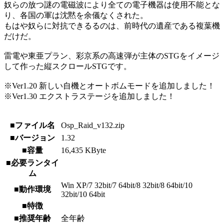
奴らの放つ謎の電磁波により全ての電子機器は使用不能とな
り、各国の軍は沈黙を余儀なくされた。
もはや奴らに対抗できるるのは、前時代の遺産である複葉機
だけだ。
雷電や東亜プラン、彩京系の高速弾が主体のSTGをイメージ
して作った縦スクロールSTGです。
※Ver1.20 新しい自機とオートボムモードを追加しました！
※Ver1.30 エクストラステージを追加しました！
■ファイル名
Osp_Raid_v132.zip
■バージョン
1.32
■容量
16,435 KByte
■必要ランタイ
ム
Win XP/7 32bit/7 64bit/8 32bit/8 64bit/10
■動作環境
32bit/10 64bit
■特徴
■推奨年齢
全年齢