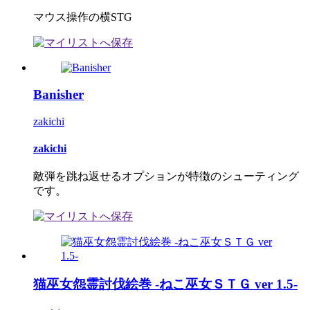
マウス操作の横STG
Banisher
zakichi
zakichi
敵弾を跳ね返せるオプションが特徴のシューティング
です。
猫巫女怨霊討伐絵巻 -ねこ巫女ＳＴＧ ver 1.5-