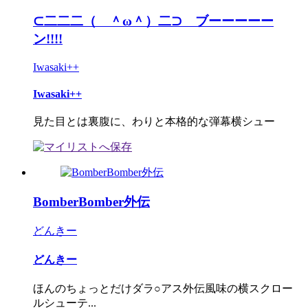
⊂二二二（ ＾ω＾）二⊃ ブーーーーー
ン!!!!
Iwasaki++
Iwasaki++
見た目とは裏腹に、わりと本格的な弾幕横シュー
BomberBomber外伝
どんきー
どんきー
ほんのちょっとだけダラ○アス外伝風味の横スクロー
ルシューテ...