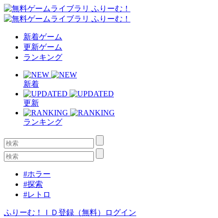
新着ゲーム
更新ゲーム
ランキング
新着
更新
ランキング
#ホラー
#探索
#レトロ
ふりーむ！ＩＤ登録（無料）
ログイン