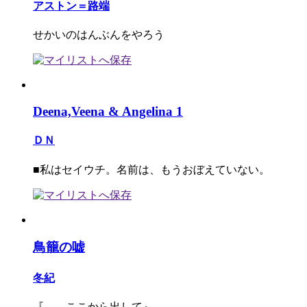
アストン＝路端
せかいのはんぶんをやろう
Deena,Veena & Angelina 1
ＤＮ
■私はセイウチ。名前は、もうおぼえていない。
鳥籠の嘘
冬紀
『＿＿ここから出して』