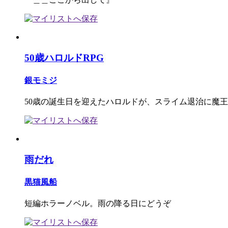
50歳ハロルドRPG
銀モミジ
50歳の誕生日を迎えたハロルドが、スライム退治に魔
雨だれ
黒猫風船
短編ホラーノベル。雨の降る日にどうぞ