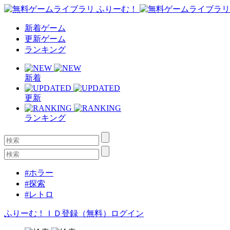
新着ゲーム
更新ゲーム
ランキング
新着
更新
ランキング
#ホラー
#探索
#レトロ
ふりーむ！ＩＤ登録（無料）
ログイン