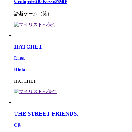
Centipede630 Kosai/赤狐P
診断ゲーム（笑）
HATCHET
Rinta.
Rinta.
HATCHET
THE STREET FRIENDS.
Q助