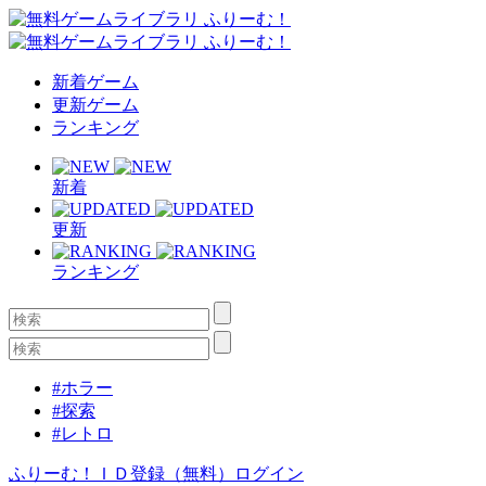
新着ゲーム
更新ゲーム
ランキング
新着
更新
ランキング
#ホラー
#探索
#レトロ
ふりーむ！ＩＤ登録（無料）
ログイン