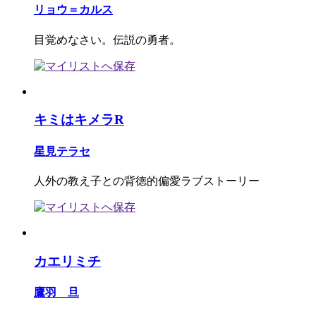
リョウ＝カルス
目覚めなさい。伝説の勇者。
キミはキメラR
星見テラセ
人外の教え子との背徳的偏愛ラブストーリー
カエリミチ
鷹羽 旦