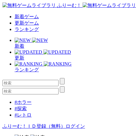
新着ゲーム
更新ゲーム
ランキング
新着
更新
ランキング
#ホラー
#探索
#レトロ
ふりーむ！ＩＤ登録（無料）
ログイン