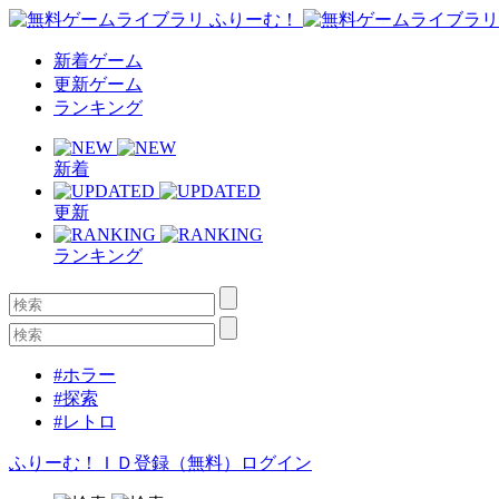
新着ゲーム
更新ゲーム
ランキング
新着
更新
ランキング
#ホラー
#探索
#レトロ
ふりーむ！ＩＤ登録（無料）
ログイン