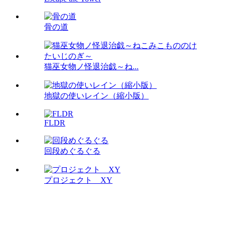
骨の道
猫巫女物ノ怪退治戯～ね...
地獄の使いレイン（縮小版）
FLDR
回段めぐるぐる
プロジェクト XY