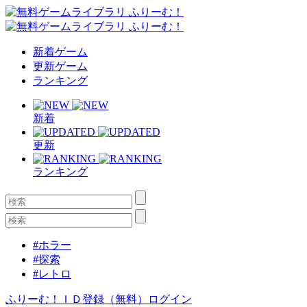
新着ゲーム
更新ゲーム
ランキング
新着
更新
ランキング
#ホラー
#探索
#レトロ
ふりーむ！ＩＤ登録（無料）
ログイン