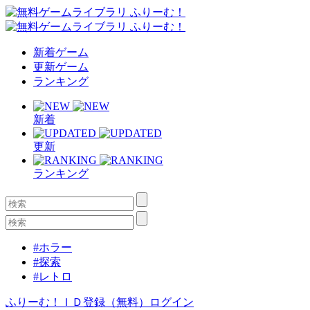
新着ゲーム
更新ゲーム
ランキング
新着
更新
ランキング
#ホラー
#探索
#レトロ
ふりーむ！ＩＤ登録（無料）
ログイン