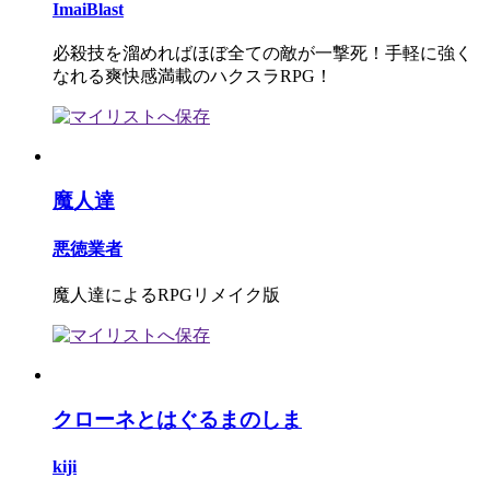
ImaiBlast
必殺技を溜めればほぼ全ての敵が一撃死！手軽に強く
なれる爽快感満載のハクスラRPG！
魔人達
悪徳業者
魔人達によるRPGリメイク版
クローネとはぐるまのしま
kiji