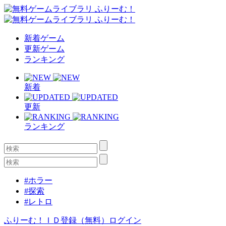
新着ゲーム
更新ゲーム
ランキング
新着
更新
ランキング
#ホラー
#探索
#レトロ
ふりーむ！ＩＤ登録（無料）
ログイン