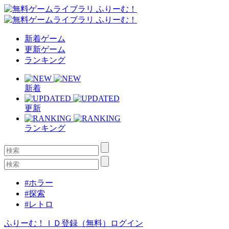
新着ゲーム
更新ゲーム
ランキング
新着
更新
ランキング
#ホラー
#探索
#レトロ
ふりーむ！ＩＤ登録（無料）
ログイン