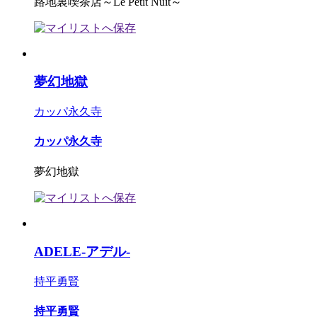
路地裏喫茶店～Le Petit Nuit～
夢幻地獄
カッパ永久寺
カッパ永久寺
夢幻地獄
ADELE-アデル-
持平勇賢
持平勇賢