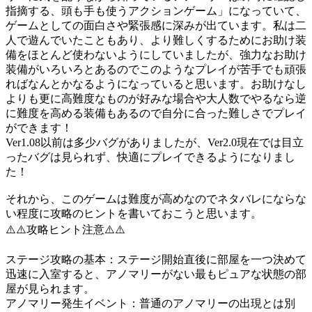
指摘する、頭も手も使うアクションゲーム」になっていて、
ゲームとしての面白さや緊張感に深みが出ています。私は二
人で遊んでいたこともあり、より難しくするためにお助け装
備をほとんど使わないようにしていましたが、強力なお助け
装備がいろいろとあるのでこのようなプレイが苦手でも頑張
ればなんとかなるようになっていると思います。お助けなし
よりも更に高難度なものが好みな場合や大人数でやるなら逆
に難度を高める装備もあるので自分に合った難しさでプレイ
ができます！
Ver1.08以前は多少バグがありましたが、Ver2.0現在では目立
ったバグは見られず、快適にプレイできるようになりまし
た！
それから、このゲームは難度が高めなのでネタバレにならな
い程度に攻略のヒントを書いておこうと思います。
⚠️⚠️攻略ヒント注意⚠️⚠️
ステージ攻略の基本：ステージ開始直後に部屋を一つ決めて
迅速に入室すると、アノマリーがない最もピュアな状態の部
屋が見られます。
アノマリー発生イベント：普通のアノマリーの出現とは別