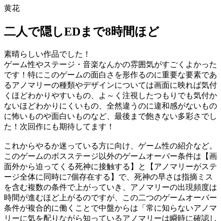
黄花
二人で隠しEDまで8時間ほど
素晴らしい作品でした！
ゲーム性やステージ・音楽なんかの雰囲気がすごくよかった
です！特にこのゲームの面白さを形作るのに重要な要素であ
るアノマリーの種類やデザインについては画面に映れば気付
くほどわかりやすいもの、よ～く注視したつもりでも気付か
ないほどわかりにくいもの、全然違うのに違和感がないもの
に怖いものや面白いものなど、最後まで飽きない多彩さでし
た！次回作にも期待してます！
これからやるか迷っている方に向け、ゲーム性の紹介など。
このゲームのボスステージ以外のゲームオーバー条件は【画
面外から迫ってくる死神に接触する】と【アノマリーがステ
ージ全体に同時に7個存在する】で、死神の早さは指摘ミス
を含む複数の条件で上がっていき、アノマリーの出現頻度は
時間が進むほど上がるのですが、この二つのゲームオーバー
条件が複合的に働くことで中盤からは「常に知らないアノマ
リーに気を配りながら知っているアノマリーは瞬時に確認し