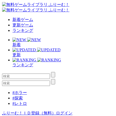
新着ゲーム
更新ゲーム
ランキング
新着
更新
ランキング
#ホラー
#探索
#レトロ
ふりーむ！ＩＤ登録（無料）
ログイン