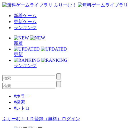
新着ゲーム
更新ゲーム
ランキング
新着
更新
ランキング
#ホラー
#探索
#レトロ
ふりーむ！ＩＤ登録（無料）
ログイン