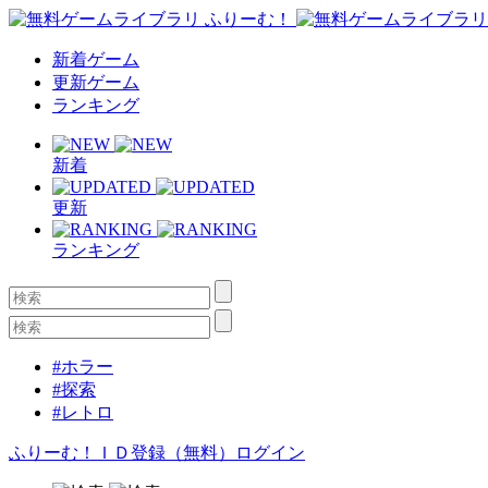
新着ゲーム
更新ゲーム
ランキング
新着
更新
ランキング
#ホラー
#探索
#レトロ
ふりーむ！ＩＤ登録（無料）
ログイン