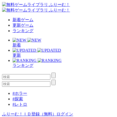
新着ゲーム
更新ゲーム
ランキング
新着
更新
ランキング
#ホラー
#探索
#レトロ
ふりーむ！ＩＤ登録（無料）
ログイン