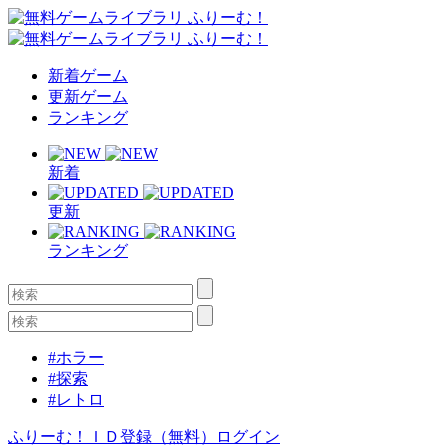
新着ゲーム
更新ゲーム
ランキング
新着
更新
ランキング
#ホラー
#探索
#レトロ
ふりーむ！ＩＤ登録（無料）
ログイン