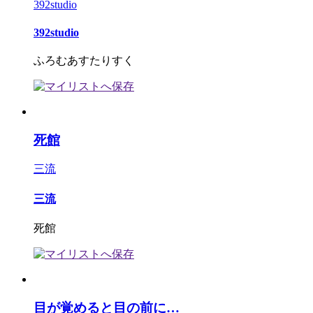
392studio
392studio
ふろむあすたりすく
死館
三流
三流
死館
目が覚めると目の前に…