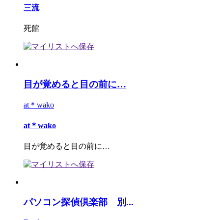
三流
死館
目が覚めると目の前に…
at＊wako
at＊wako
目が覚めると目の前に…
パソコン探偵倶楽部 別...