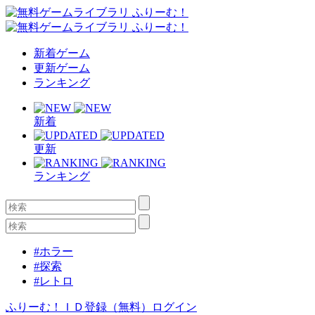
新着ゲーム
更新ゲーム
ランキング
新着
更新
ランキング
#ホラー
#探索
#レトロ
ふりーむ！ＩＤ登録（無料）
ログイン