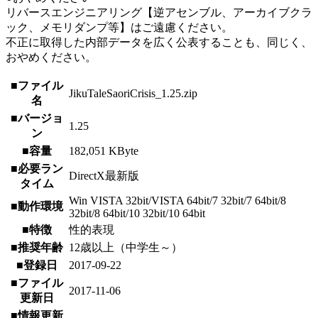
リバースエンジニアリング【逆アセンブル、アーカイブクラ
ック、メモリダンプ等】はご遠慮ください。
不正に取得した内部データを広く公表することも、同じく、
おやめください。
■ファイル
JikuTaleSaoriCrisis_1.25.zip
名
■バージョ
1.25
ン
■容量
182,051 KByte
■必要ラン
DirectX最新版
タイム
Win VISTA 32bit/VISTA 64bit/7 32bit/7 64bit/8
■動作環境
32bit/8 64bit/10 32bit/10 64bit
■特徴
性的表現
■推奨年齢
12歳以上（中学生～）
■登録日
2017-09-22
■ファイル
2017-11-06
更新日
■情報更新