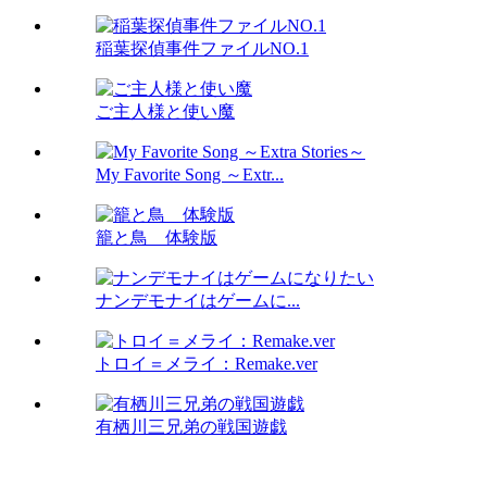
稲葉探偵事件ファイルNO.1
ご主人様と使い魔
My Favorite Song ～Extr...
籠と鳥 体験版
ナンデモナイはゲームに...
トロイ＝メライ：Remake.ver
有栖川三兄弟の戦国遊戯