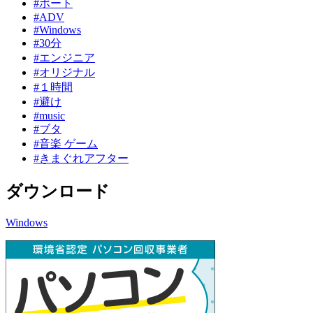
#ボート
#ADV
#Windows
#30分
#エンジニア
#オリジナル
#１時間
#避け
#music
#ブタ
#音楽 ゲーム
#きまぐれアフター
ダウンロード
Windows