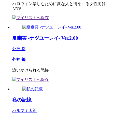
ハロウィン楽しむために変な人と街を回る女性向け
ADV
夏幽霊 -ナツユーレイ- Ver.2.00
外神 都
外神 都
追いかけられる恐怖
私の記憶
ハルマキ太郎