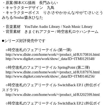
・原案/脚本/CG描画 長門みらい
・キャラクターデザイン 九鳥
・キャラクターボイス りさ/さやか/かんな/やがて/さいとう
みちる/Souha/森永ひなた
・音楽素材 YouTube Audio Library / Nash Music Library
・背景素材 きまぐれアフター / 時空改札ロケハンチーム
■シリーズ好評発売中です
○時空改札のフェアリーテイル (第一弾)
http://www.dlsite.com/home/work/=/product_id/RJ170816.html
http://www.digiket.com/work/show/_data/ID=ITM0129348/
○時空改札のフェアリーテイル SpringPoint (第二弾)
http://www.dlsite.com/home/work/=/product_id/RJ187976.html
http://www.digiket.com/work/show/_data/ID=ITM0146256/
○時空改札のフェアリーテイル SwitchBack EP.1 (外伝ボイ
スドラマ)
http://www.dlsite.com/home/work/=/product_id/RJ202599.html
○時空改札のフェアリーテイル SwitchBack EP.2 (外伝ボイ