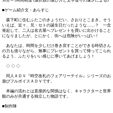
30分～1時間程度 (選択肢の選び方と文字送りの速さによる)
■ゲーム紹介文・あらすじ
森下町に住むふたごのきょうだい、さおりとこまき。そう
いえば、近々、兄・セトの誕生日だったような……？ 一念
発起して、二人は名古屋へプレゼントを買いに出かけること
になりましたが、とにかく、街へは危険がいっぱい！
あなたは、時間を少しだけ巻き戻すことができる時切さん
の力も借りながら、無事にプレゼントを買って帰ってこられ
るよう、ふたりをいい感じに導いてあげましょう！
◇ ◇ ◇
同人ＡＤＶ『時空改札のフェアリーテイル』シリーズのお
遊びフルボイスＡＤＶです。
本編の流れとは直接的な関係はなく、キャラクターと世界
観のみが共通する独立した物語です。
■制作陣