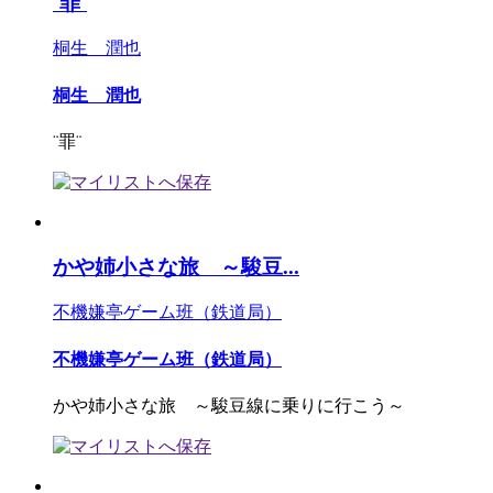
¨罪¨
桐生 潤也
桐生 潤也
¨罪¨
かや姉小さな旅 ～駿豆...
不機嫌亭ゲーム班（鉄道局）
不機嫌亭ゲーム班（鉄道局）
かや姉小さな旅 ～駿豆線に乗りに行こう～