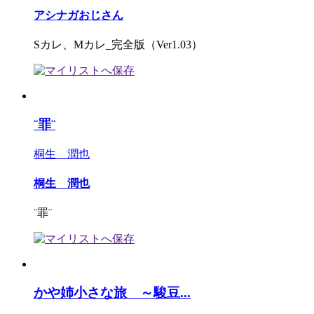
アシナガおじさん
Sカレ、Mカレ_完全版（Ver1.03）
¨罪¨
桐生 潤也
桐生 潤也
¨罪¨
かや姉小さな旅 ～駿豆...