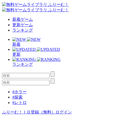
新着ゲーム
更新ゲーム
ランキング
新着
更新
ランキング
#ホラー
#探索
#レトロ
ふりーむ！ＩＤ登録（無料）
ログイン