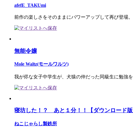
afefE_TAKUmi
前作の楽しさをそのままにパワーアップして再び登場。
無能令嬢
Mole Waltz(モールワルツ)
我が侭な女子中学生が、犬猿の仲だった同級生に勉強を
寝坊した！？ あと１分！！【ダウンロード版
ねこじゃらし製鉄所