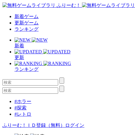
新着ゲーム
更新ゲーム
ランキング
新着
更新
ランキング
#ホラー
#探索
#レトロ
ふりーむ！ＩＤ登録（無料）
ログイン