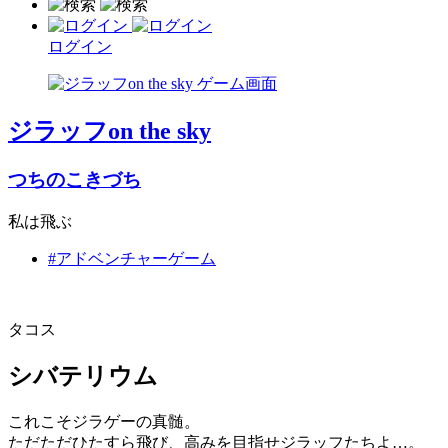
ログイン
ジラッフon the sky
つちのこきづち
私は飛ぶ
#アドベンチャーゲーム
タコス
シバテリウム
これこそジラゲーの真髄。
ただただひたすら飛び、高みを目指せジラッフたちよ…。