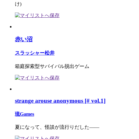
け)
赤い沼
スラッシャー松井
箱庭探索型サバイバル脱出ゲーム
strange arouse anonymous [# vol.1]
琉Games
夏になって、怪談が流行りだした――