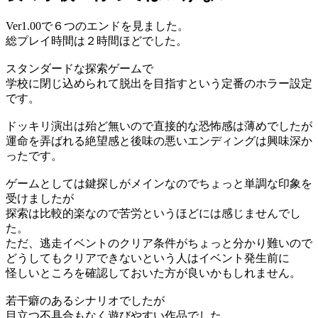
Ver1.00で６つのエンドを見ました。
総プレイ時間は２時間ほどでした。
スタンダードな探索ゲームで
学校に閉じ込められて脱出を目指すという定番のホラー設定
です。
ドッキリ演出は殆ど無いので直接的な恐怖感は薄めでしたが
運命を弄ばれる絶望感と後味の悪いエンディングは興味深か
ったです。
ゲームとしては鍵探しがメインなのでちょっと単調な印象を
受けましたが
探索は比較的楽なので苦労というほどには感じませんでし
た。
ただ、逃走イベントのクリア条件がちょっと分かり難いので
どうしてもクリアできないという人はイベント発生前に
怪しいところを確認しておいた方が良いかもしれません。
若干癖のあるシナリオでしたが
目立つ不具合もなく遊びやすい作品でした。