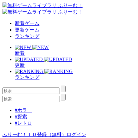
新着ゲーム
更新ゲーム
ランキング
新着
更新
ランキング
#ホラー
#探索
#レトロ
ふりーむ！ＩＤ登録（無料）
ログイン