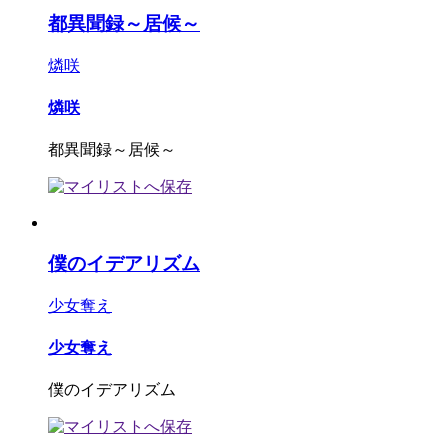
都異聞録～居候～
燐咲
燐咲
都異聞録～居候～
僕のイデアリズム
少女奪え
少女奪え
僕のイデアリズム