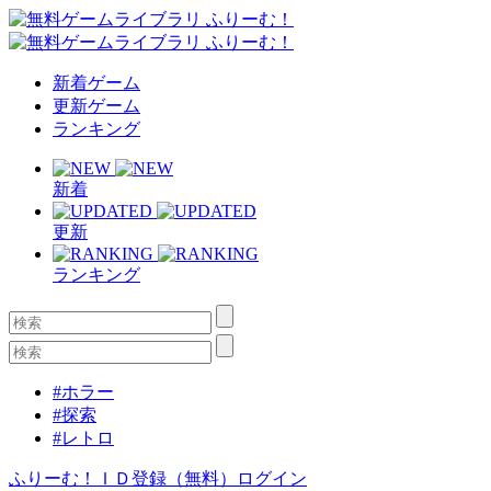
新着ゲーム
更新ゲーム
ランキング
新着
更新
ランキング
#ホラー
#探索
#レトロ
ふりーむ！ＩＤ登録（無料）
ログイン