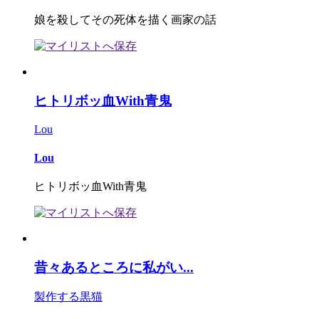
娘を殺してその死体を描く画家の話
ヒトリボッ血With青鬼
Lou
Lou
ヒトリボッ血With青鬼
昔々あるところに私がい...
製作する黒猫