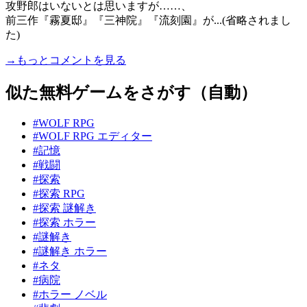
攻野郎はいないとは思いますが……、
前三作『霧夏邸』『三神院』『流刻園』が...(省略されまし
た)
→もっとコメントを見る
似た無料ゲームをさがす（自動）
#WOLF RPG
#WOLF RPG エディター
#記憶
#戦闘
#探索
#探索 RPG
#探索 謎解き
#探索 ホラー
#謎解き
#謎解き ホラー
#ネタ
#病院
#ホラー ノベル