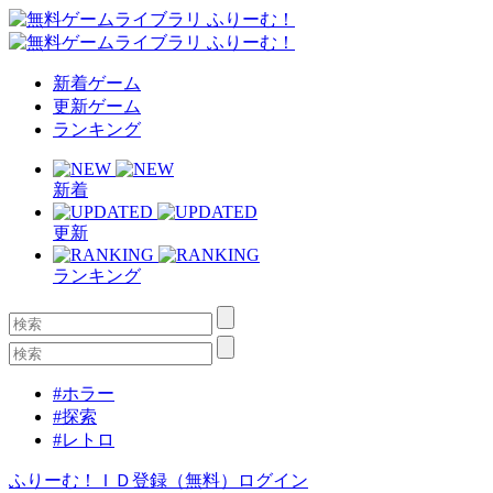
新着ゲーム
更新ゲーム
ランキング
新着
更新
ランキング
#ホラー
#探索
#レトロ
ふりーむ！ＩＤ登録（無料）
ログイン