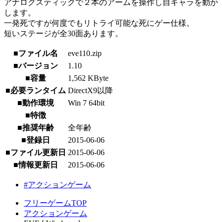
アナログスティックで２本のアームを操作し自キャラを動か
します。
一発死ですが何度でもリトライ可能な死にゲー仕様。
短いステージが全30面あります。
■ファイル名
eve110.zip
■バージョン
1.10
■容量
1,562 KByte
■必要ランタイム
DirectX9以降
■動作環境
Win 7 64bit
■特徴
■推奨年齢
全年齢
■登録日
2015-06-06
■ファイル更新日
2015-06-06
■情報更新日
2015-06-06
#アクションゲーム
フリーゲームTOP
アクションゲーム