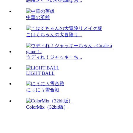
悪魔メイドの不思議なお...
中華の英雄
こはくちゃんの大冒険リ...
ウディれ！ジャッキーち...
LIGHT BALL
にぅにぅ雪合戦
ColorMix（32bit版）