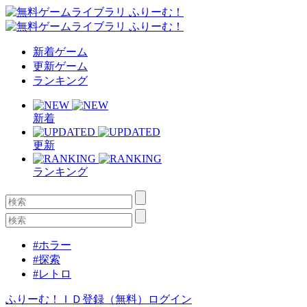
新着ゲーム
更新ゲーム
ランキング
新着
更新
ランキング
#ホラー
#探索
#レトロ
ふりーむ！ＩＤ登録（無料）
ログイン