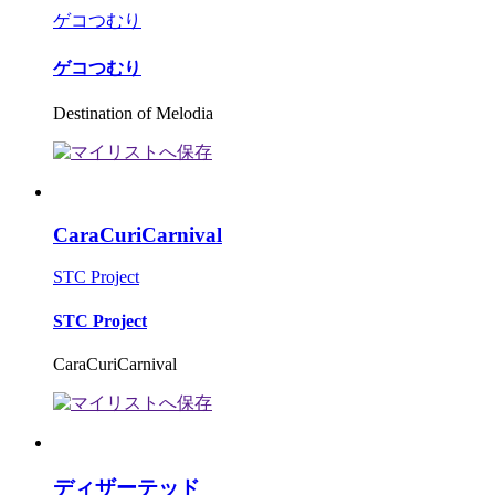
ゲコつむり
ゲコつむり
Destination of Melodia
CaraCuriCarnival
STC Project
STC Project
CaraCuriCarnival
ディザーテッド