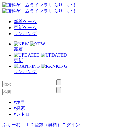
新着ゲーム
更新ゲーム
ランキング
新着
更新
ランキング
#ホラー
#探索
#レトロ
ふりーむ！ＩＤ登録（無料）
ログイン