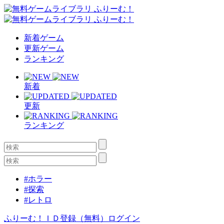
新着ゲーム
更新ゲーム
ランキング
新着
更新
ランキング
#ホラー
#探索
#レトロ
ふりーむ！ＩＤ登録（無料）
ログイン