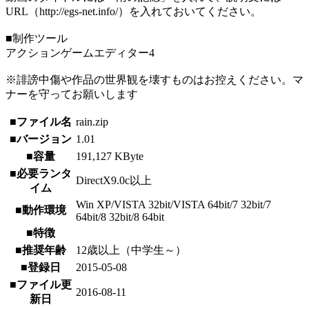
URL（http://egs-net.info/）を入れておいてください。
■制作ツール
アクションゲームエディター4
※誹謗中傷や作品の世界観を壊すものはお控えください。マ
ナーを守ってお願いします
■ファイル名
rain.zip
■バージョン
1.01
■容量
191,127 KByte
■必要ランタ
DirectX9.0c以上
イム
Win XP/VISTA 32bit/VISTA 64bit/7 32bit/7
■動作環境
64bit/8 32bit/8 64bit
■特徴
■推奨年齢
12歳以上（中学生～）
■登録日
2015-05-08
■ファイル更
2016-08-11
新日