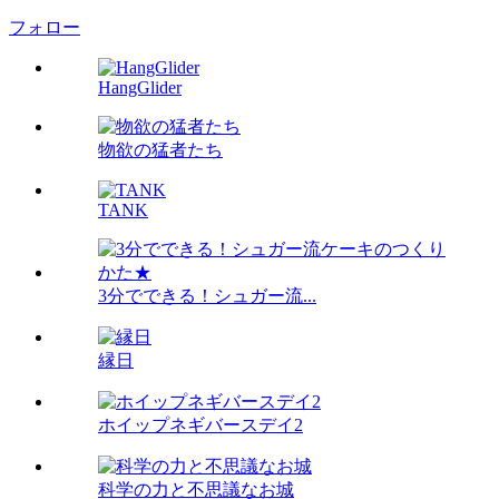
フォロー
HangGlider
物欲の猛者たち
TANK
3分でできる！シュガー流...
縁日
ホイップネギバースデイ2
科学の力と不思議なお城