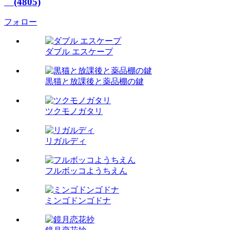
(4805)
フォロー
ダブル エスケープ
黒猫と放課後と薬品棚の鍵
ツクモノガタリ
リガルディ
フルボッコようちえん
ミンゴドンゴドナ