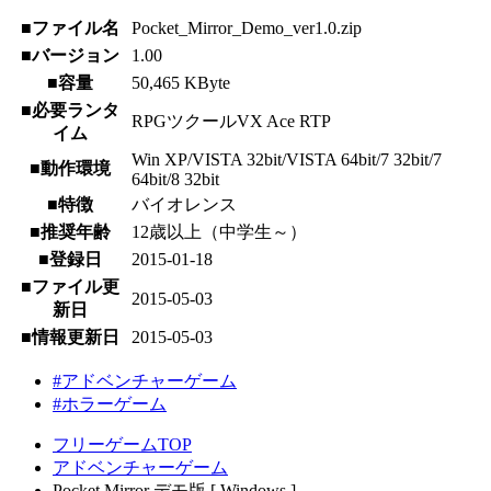
■ファイル名
Pocket_Mirror_Demo_ver1.0.zip
■バージョン
1.00
■容量
50,465 KByte
■必要ランタ
RPGツクールVX Ace RTP
イム
Win XP/VISTA 32bit/VISTA 64bit/7 32bit/7
■動作環境
64bit/8 32bit
■特徴
バイオレンス
■推奨年齢
12歳以上（中学生～）
■登録日
2015-01-18
■ファイル更
2015-05-03
新日
■情報更新日
2015-05-03
#アドベンチャーゲーム
#ホラーゲーム
フリーゲームTOP
アドベンチャーゲーム
Pocket Mirror デモ版 [ Windows ]