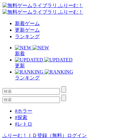
新着ゲーム
更新ゲーム
ランキング
新着
更新
ランキング
#ホラー
#探索
#レトロ
ふりーむ！ＩＤ登録（無料）
ログイン