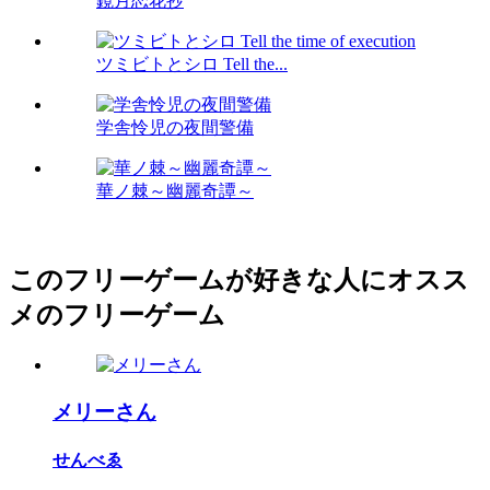
鏡月恋花抄
ツミビトとシロ Tell the...
学舎怜児の夜間警備
華ノ棘～幽麗奇譚～
このフリーゲームが好きな人にオスス
メのフリーゲーム
メリーさん
せんべゑ