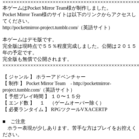
××××××××××××××××××××××××××××××××××××××××××××××××
本ゲームはPocket Mirror Team様が制作しました。
Pocket Mirror Team様のサイトは以下のリンクからアクセスし
てください。
http://pocketmirror-project.tumblr.com/（英語サイト）
本ゲームはデモ版です。
完全版は現時点で５５％程度完成しました。公開は２０１５
年の予定です。
完全版も無償で公開されます。
××××××××××××××××××××××××××××××××××××××××××××××××
【 ジャンル 】 ホラーアドベンチャー
【 制作 】 Pocket Mirror Team - http://pocketmirror-
project.tumblr.com/（英語サイト）
【 予想プレイ時間 】 １０〜１５分
【 エンド数 】 １ （ゲームオーバー除く）
【 必要ランタイム 】 RPGツクールVXACERTP
■ ご注意
ホラー表現が少しあります。苦手な方はプレイをお控えく
ださい。