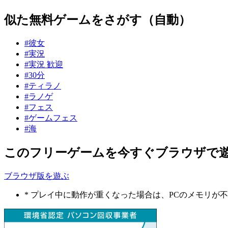
似た無料ゲームをさがす（自動）
#彼女
#実況
#実況 歓迎
#30分
#ティラノ
#ラノゲ
#フェス
#ゲームフェス
#海
このフリーゲームを今すぐブラウザで
ブラウザ版を遊ぶ
* プレイ中に動作が重くなった場合は、PCのメモリ