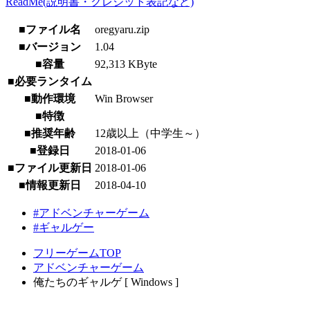
ReadMe(説明書・クレジット表記など)
■ファイル名
oregyaru.zip
■バージョン
1.04
■容量
92,313 KByte
■必要ランタイム
■動作環境
Win Browser
■特徴
■推奨年齢
12歳以上（中学生～）
■登録日
2018-01-06
■ファイル更新日
2018-01-06
■情報更新日
2018-04-10
#アドベンチャーゲーム
#ギャルゲー
フリーゲームTOP
アドベンチャーゲーム
俺たちのギャルゲ [ Windows ]