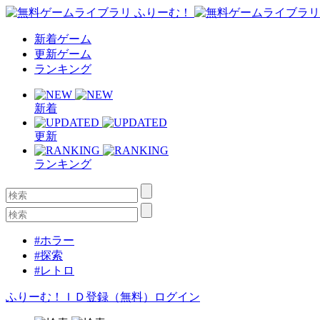
新着ゲーム
更新ゲーム
ランキング
新着
更新
ランキング
#ホラー
#探索
#レトロ
ふりーむ！ＩＤ登録（無料）
ログイン