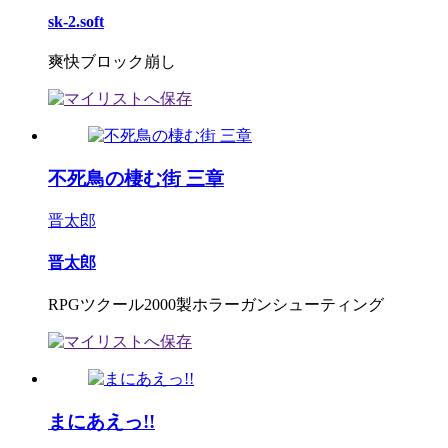
sk-2.soft
爽快ブロック崩し
不死鳥の棲む街 三章
晋太郎
晋太郎
RPGツクール2000製ホラーガンシューティング
まにあえっ!!