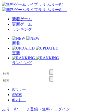
新着ゲーム
更新ゲーム
ランキング
新着
更新
ランキング
#ホラー
#探索
#レトロ
ふりーむ！ＩＤ登録（無料）
ログイン