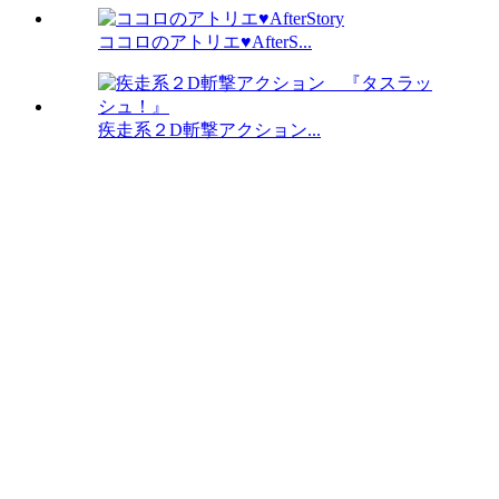
ココロのアトリエ♥AfterS...
疾走系２D斬撃アクション...