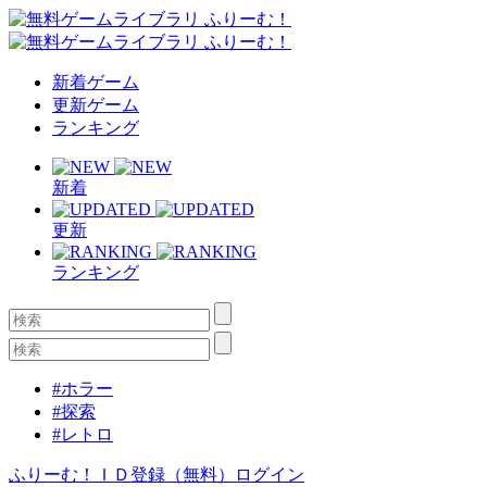
新着ゲーム
更新ゲーム
ランキング
新着
更新
ランキング
#ホラー
#探索
#レトロ
ふりーむ！ＩＤ登録（無料）
ログイン