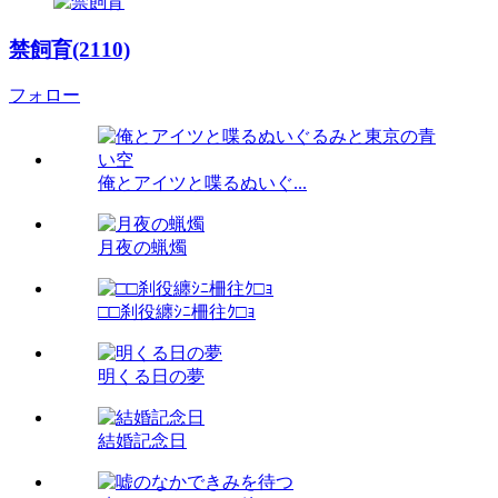
禁飼育(2110)
フォロー
俺とアイツと喋るぬいぐ...
月夜の蝋燭
□□刹役纏ｼﾆ柵往ｸ□ｮ
明くる日の夢
結婚記念日