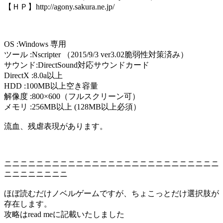
【ＨＰ】http://agony.sakura.ne.jp/
OS :Windows 専用
ツール :Nscripter （2015/9/3 ver3.02脆弱性対策済み）
サウンド:DirectSound対応サウンドカード
DirectX :8.0a以上
HDD :100MB以上空き容量
解像度 :800×600（フルスクリーン可）
メモリ :256MB以上 (128MB以上必須）
流血、残虐表現があります。
ニニニニニニニニニニニニニニニニニニニニニニニニニニニ
ニニニニニニニニ
ほぼ読むだけノベルゲームですが、ちょこっとだけ選択肢が
存在します。
攻略はread meに記載いたしました