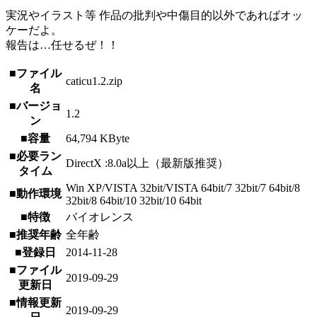
実況やイラスト等 作品の批判や中傷目的以外であればオッ
ケーだよ。
報告は…任せるぜ！！
■ファイル
caticu1.2.zip
名
■バージョ
1.2
ン
■容量
64,794 KByte
■必要ラン
DirectX :8.0a以上（最新版推奨）
タイム
Win XP/VISTA 32bit/VISTA 64bit/7 32bit/7 64bit/8
■動作環境
32bit/8 64bit/10 32bit/10 64bit
■特徴
バイオレンス
■推奨年齢
全年齢
■登録日
2014-11-28
■ファイル
2019-09-29
更新日
■情報更新
2019-09-29