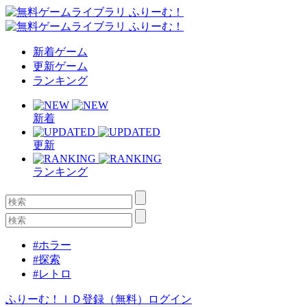
新着ゲーム
更新ゲーム
ランキング
新着
更新
ランキング
#ホラー
#探索
#レトロ
ふりーむ！ＩＤ登録（無料）
ログイン