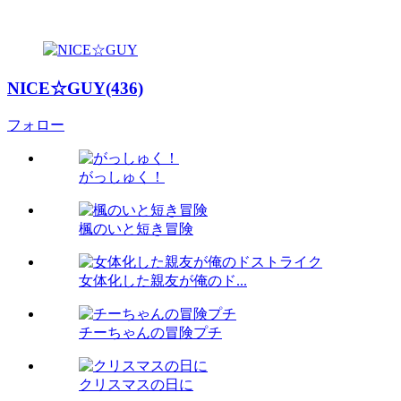
NICE☆GUY(436)
フォロー
がっしゅく！
楓のいと短き冒険
女体化した親友が俺のド...
チーちゃんの冒険プチ
クリスマスの日に