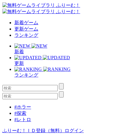
新着ゲーム
更新ゲーム
ランキング
新着
更新
ランキング
#ホラー
#探索
#レトロ
ふりーむ！ＩＤ登録（無料）
ログイン