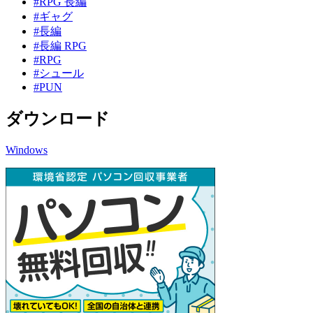
#RPG 長編
#ギャグ
#長編
#長編 RPG
#RPG
#シュール
#PUN
ダウンロード
Windows