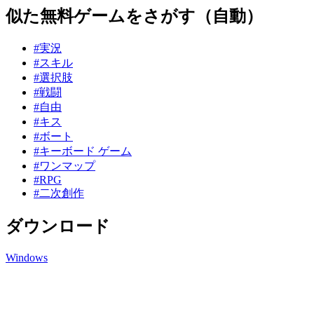
似た無料ゲームをさがす（自動）
#実況
#スキル
#選択肢
#戦闘
#自由
#キス
#ボート
#キーボード ゲーム
#ワンマップ
#RPG
#二次創作
ダウンロード
Windows