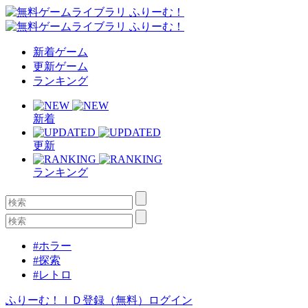
新着ゲーム
更新ゲーム
ランキング
新着
更新
ランキング
#ホラー
#探索
#レトロ
ふりーむ！ＩＤ登録（無料）
ログイン