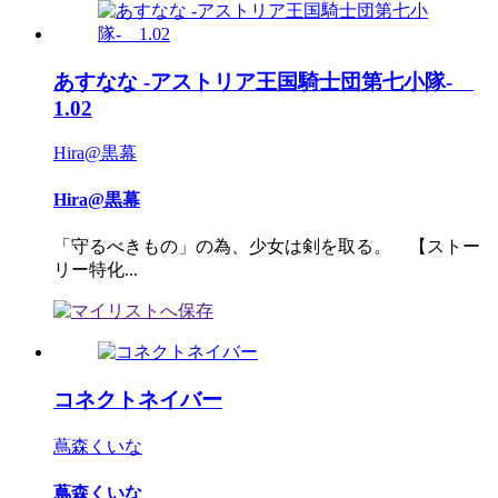
あすなな -アストリア王国騎士団第七小隊-
1.02
Hira@黒幕
Hira@黒幕
「守るべきもの」の為、少女は剣を取る。 【ストー
リー特化...
コネクトネイバー
蔦森くいな
蔦森くいな