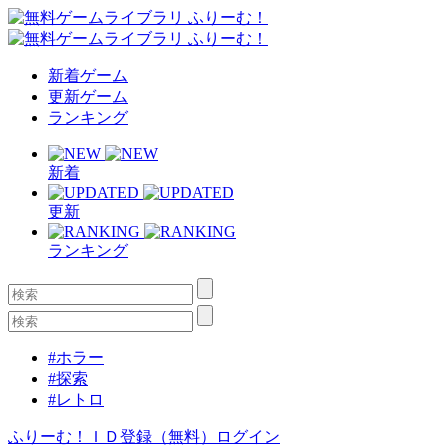
新着ゲーム
更新ゲーム
ランキング
新着
更新
ランキング
#ホラー
#探索
#レトロ
ふりーむ！ＩＤ登録（無料）
ログイン