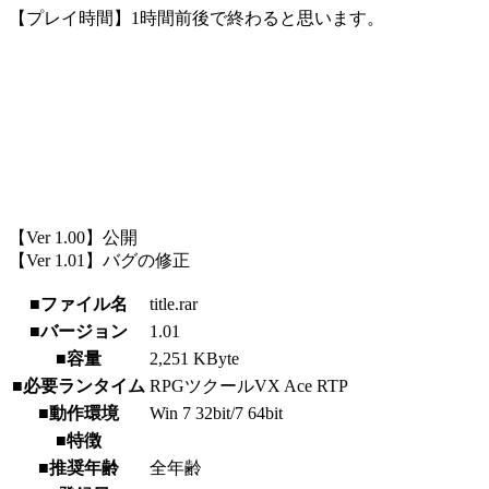
【プレイ時間】1時間前後で終わると思います。
【Ver 1.00】公開
【Ver 1.01】バグの修正
■ファイル名
title.rar
■バージョン
1.01
■容量
2,251 KByte
■必要ランタイム
RPGツクールVX Ace RTP
■動作環境
Win 7 32bit/7 64bit
■特徴
■推奨年齢
全年齢