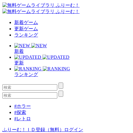
新着ゲーム
更新ゲーム
ランキング
新着
更新
ランキング
#ホラー
#探索
#レトロ
ふりーむ！ＩＤ登録（無料）
ログイン