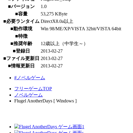
■バージョン
1.0
■容量
53,275 KByte
■必要ランタイム
DirectX8.0a以上
■動作環境
Win 98/ME/XP/VISTA 32bit/VISTA 64bit
■特徴
■推奨年齢
12歳以上（中学生～）
■登録日
2013-02-27
■ファイル更新日
2013-02-27
■情報更新日
2013-02-27
#ノベルゲーム
フリーゲームTOP
ノベルゲーム
Flugel AnotherDays [ Windows ]