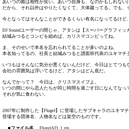
あいつの曲は相性が良い。あいつ自身も、なのかもしれない
だから、それ以外はやりたくなくて、大体蹴ってる。でも、
今となってはそんなことができるくらい有名になってるけど
DJ Soundユーザーの間じゃ、アタシは【スーパーグラフィッ
結城みつるとコンビを組めば、カリスマコンビってね。
ま、そのせいで本名を忘れられてることが多いのよね。
本名知ってるの、社長と結城みつると譜面班代表のユキマチ
いつもはそんなに気分が悪くないんだけど、今日はとてつも
会社の雰囲気は浮いてるけど、アタシはどん底だ。
なんでかって？ 今日は、クリスマスイブよ。
いつの間にやら恋人たちが同じ時間を過ごす日になんてなっ
それが気に食わない。
2007年に制作した【Flugel】に登場したサブキャラのユキマチ
登場する団体名、人物名などは架空のものです。
■ファイル名
FlugelAD_1.zip