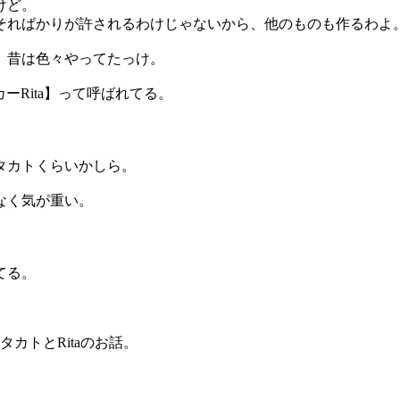
けど。
そればかりが許されるわけじゃないから、他のものも作るわよ
、昔は色々やってたっけ。
カーRita】って呼ばれてる。
タカトくらいかしら。
なく気が重い。
てる。
タカトとRitaのお話。