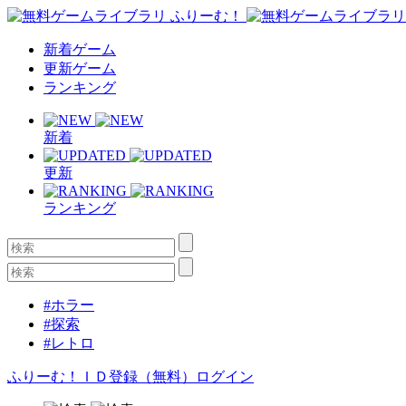
新着ゲーム
更新ゲーム
ランキング
新着
更新
ランキング
#ホラー
#探索
#レトロ
ふりーむ！ＩＤ登録（無料）
ログイン