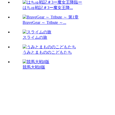
はちゅ戦記＃3ー魔女王降...
BraveGear ～ Tribute ～...
スライムの旅
うみとまもののこどもたち
競馬大戦β版