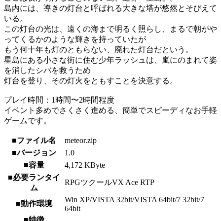
島内には、導きの灯台と呼ばれる大きな塔が悠然とそびえて
いる。
この灯台の光は、遠くの海まで明るく照らし、まるで朝がや
ってくるかのような輝きを持っていたが
もう何十年も灯のともらない、廃れた灯台だという。
星島にある小さな街に住む少年ラッシュは、嵐にのまれて姿
を消したシバを救うため
灯台を登り、その灯火をともすことを決意する。
プレイ時間：1時間〜2時間程度
イベント多めでさくさく進める、簡単でスピーディなお手軽
ゲームです。
■ファイル名
meteor.zip
■バージョン
1.0
■容量
4,172 KByte
■必要ランタイ
RPGツクールVX Ace RTP
ム
Win XP/VISTA 32bit/VISTA 64bit/7 32bit/7
■動作環境
64bit
■特徴