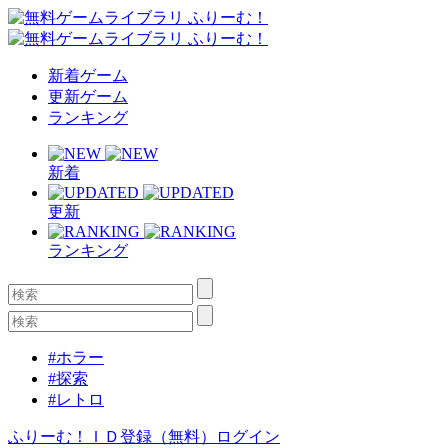
新着ゲーム
更新ゲーム
ランキング
新着
更新
ランキング
#ホラー
#探索
#レトロ
ふりーむ！ＩＤ登録（無料）
ログイン