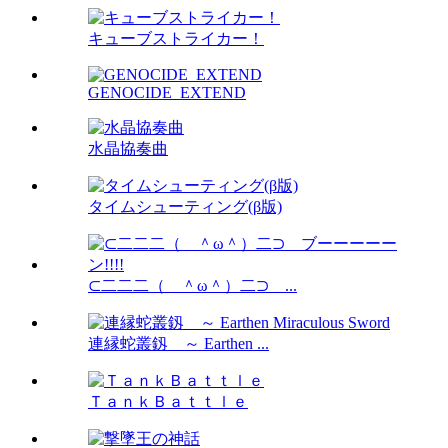
キューブストライカー！
GENOCIDE_EXTEND
水晶協奏曲
タイムシューティング(β版)
⊂二二二（ ＾ω＾）二⊃ ...
連縁蛇叢釼 ～ Earthen ...
ＴａｎｋＢａｔｔｌｅ