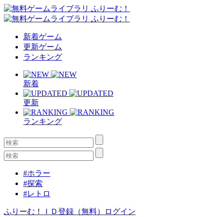
新着ゲーム
更新ゲーム
ランキング
新着
更新
ランキング
#ホラー
#探索
#レトロ
ふりーむ！ＩＤ登録（無料）
ログイン