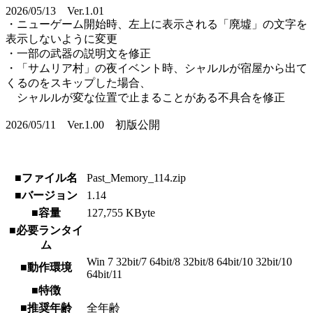
2026/05/13 Ver.1.01
・ニューゲーム開始時、左上に表示される「廃墟」の文字を
表示しないように変更
・一部の武器の説明文を修正
・「サムリア村」の夜イベント時、シャルルが宿屋から出て
くるのをスキップした場合、
シャルルが変な位置で止まることがある不具合を修正
2026/05/11 Ver.1.00 初版公開
■ファイル名
Past_Memory_114.zip
■バージョン
1.14
■容量
127,755 KByte
■必要ランタイ
ム
Win 7 32bit/7 64bit/8 32bit/8 64bit/10 32bit/10
■動作環境
64bit/11
■特徴
■推奨年齢
全年齢