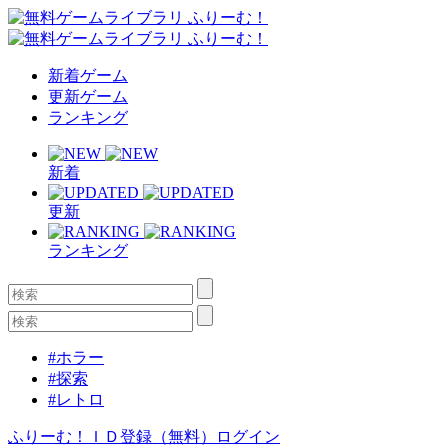
新着ゲーム
更新ゲーム
ランキング
新着
更新
ランキング
#ホラー
#探索
#レトロ
ふりーむ！ＩＤ登録（無料）
ログイン