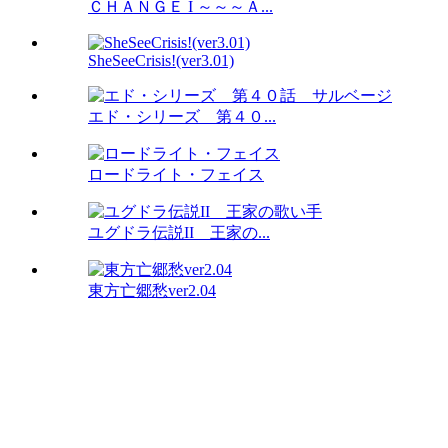
ＣＨＡＮＧＥ I ～～～Ａ...
SheSeeCrisis!(ver3.01)
エド・シリーズ 第４０...
ロードライト・フェイス
ユグドラ伝説II 王家の...
東方亡郷愁ver2.04