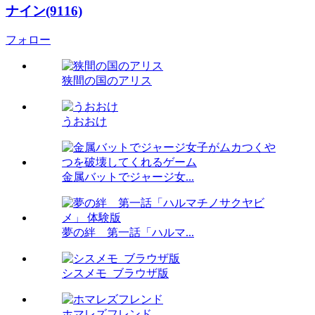
ナイン(9116)
フォロー
狭間の国のアリス
うおおけ
金属バットでジャージ女...
夢の絆 第一話「ハルマ...
シスメモ_ブラウザ版
ホマレズフレンド