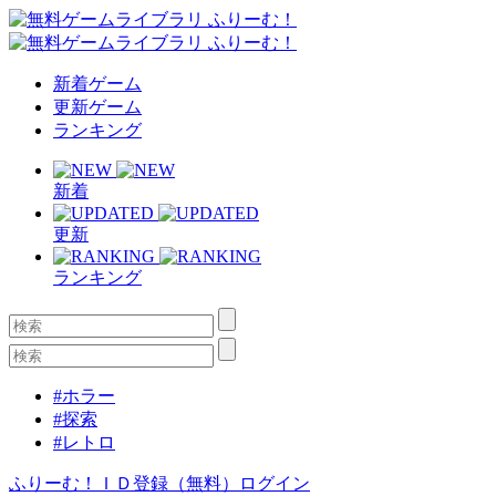
新着ゲーム
更新ゲーム
ランキング
新着
更新
ランキング
#ホラー
#探索
#レトロ
ふりーむ！ＩＤ登録（無料）
ログイン