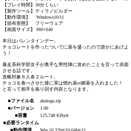
【プレイ時間】30分くらい
【製作ツール】ティラノビルダー
【動作環境】 Windows10/11
【頒布形態】 フリーウェア
【画面サイズ】 960×640
本日はバレンタインデー。
チョコレートを作ったついでに薬を盛ったので誰かにあげよ
う！
暴走系科学部女子が奥手な男性陣に攻めたことを言って赤面
させる話です。
攻略対象６人各２ルート。
チョコを食べさせた後に実は惚れ薬or媚薬を入れました！
と言って相手を振り回す内容となります。
■ファイル名
akatoga.zip
■バージョン
1.00
■容量
125,748 KByte
■必要ランタイム
■動作環境
Win 10 32bit/10 64bit/11