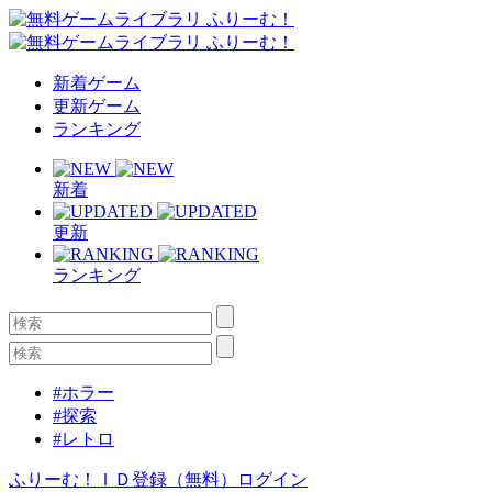
新着ゲーム
更新ゲーム
ランキング
新着
更新
ランキング
#ホラー
#探索
#レトロ
ふりーむ！ＩＤ登録（無料）
ログイン