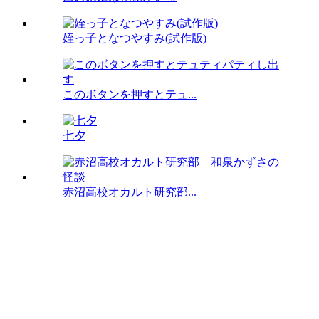
姪っ子となつやすみ(試作版)
このボタンを押すとテュ...
七夕
赤沼高校オカルト研究部...