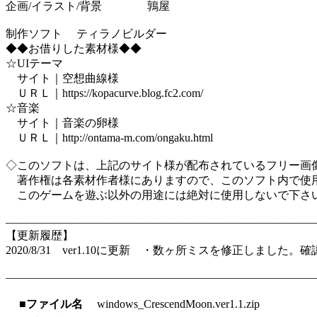
企画/イラスト/背景 鶉屋
制作ソフト ティラノビルダー
◆◆お借りした素材様◆◆
☆UIテーマ
サイト｜空想曲線様
ＵＲＬ｜https://kopacurve.blog.fc2.com/
☆音楽
サイト｜音楽の卵様
ＵＲＬ｜http://ontama-m.com/ongaku.html
◇このソフトは、上記のサイト様が配布されているフリー画
著作権は各素材作者様にありますので、このソフト内で使
このゲームを遊ぶ以外の用途には絶対に使用しないで下さ
―――――――――――――――――――――――――――
【更新履歴】
2020/8/31 ver1.10に更新 ・数ヶ所ミスを修正しまし
―――――――――――――――――――――――――――
■ファイル名
windows_CrescendMoon.ver1.1.zip