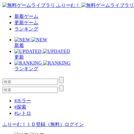
新着ゲーム
更新ゲーム
ランキング
新着
更新
ランキング
#ホラー
#探索
#レトロ
ふりーむ！ＩＤ登録（無料）
ログイン