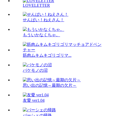
LOVELETTER
せんぱい！ねえさん！
もういかなくちゃ。
筋肉ムキムキゴリゴリマ...
バケモノの沼
思い出の記憶～最期の欠片～
友愛 ver1.04
バーシェの帰路