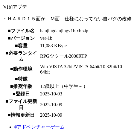
[v1b]アプデ
・ＨＡＲＤ１５面が Ｍ面 仕様になってない自バグの改修
■ファイル名
haujingdaujingv1btxb.zip
■バージョン
ver-1b
■容量
11,083 KByte
■必要ランタイ
RPGツクール2000RTP
ム
Win VISTA 32bit/VISTA 64bit/10 32bit/10
■動作環境
64bit
■特徴
■推奨年齢
12歳以上（中学生～）
■登録日
2025-10-03
■ファイル更新
2025-10-09
日
■情報更新日
2025-10-09
#アドベンチャーゲーム