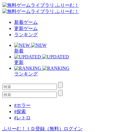
新着ゲーム
更新ゲーム
ランキング
新着
更新
ランキング
#ホラー
#探索
#レトロ
ふりーむ！ＩＤ登録（無料）
ログイン