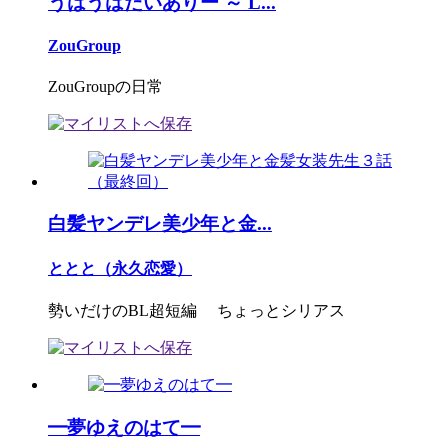
うはうはだいありー ～ L...
ZouGroup
ZouGroupの日常
白髪ヤンデレ美少年と金...
ととと（永久恋愛）
勢いだけのBL超短編 ちょっとシリアス
━夢ゆえのはて━