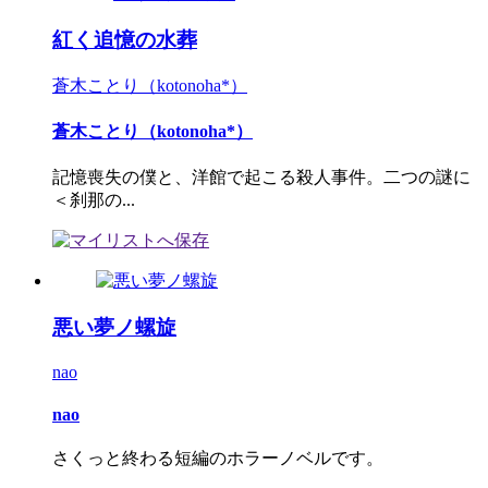
紅く追憶の水葬
蒼木ことり（kotonoha*）
蒼木ことり（kotonoha*）
記憶喪失の僕と、洋館で起こる殺人事件。二つの謎に
＜刹那の...
悪い夢ノ螺旋
nao
nao
さくっと終わる短編のホラーノベルです。