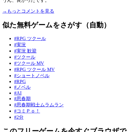
うん、良かったです。
→もっとコメントを見る
似た無料ゲームをさがす（自動）
#RPG ツクール
#実況
#実況 歓迎
#ツクール
#ツクール MV
#RPG ツクール MV
#ショートノベル
#RPG
#ノベル
#AI
#思春期
#思春期戦士ムラムラン
#コミＰｏ！
#2分
このフリーゲームを今すぐブラウザで