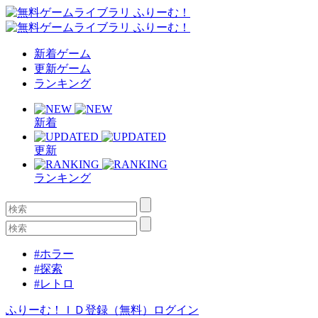
新着ゲーム
更新ゲーム
ランキング
新着
更新
ランキング
#ホラー
#探索
#レトロ
ふりーむ！ＩＤ登録（無料）
ログイン