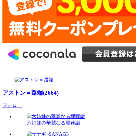
アストン＝路端(2664)
フォロー
六姉妹の華麗なる埋葬譜