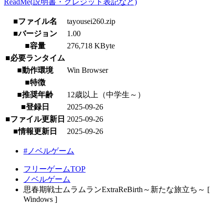
ReadMe(説明書・クレジット表記など)
■ファイル名
tayousei260.zip
■バージョン
1.00
■容量
276,718 KByte
■必要ランタイム
■動作環境
Win Browser
■特徴
■推奨年齢
12歳以上（中学生～）
■登録日
2025-09-26
■ファイル更新日
2025-09-26
■情報更新日
2025-09-26
#ノベルゲーム
フリーゲームTOP
ノベルゲーム
思春期戦士ムラムランExtraReBirth～新たな旅立ち～ [
Windows ]