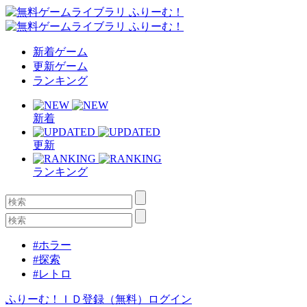
新着ゲーム
更新ゲーム
ランキング
新着
更新
ランキング
#ホラー
#探索
#レトロ
ふりーむ！ＩＤ登録（無料）
ログイン