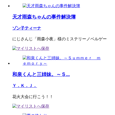
天才雨森ちゃんの事件解決簿
ゾン子ティーナ
にじさんじ「雨森小夜」様のミステリーノベルゲー
和泉くんと三姉妹。～Ｓ...
Ｙ．Ｋ．Ｊ．
花火大会に行こう！！