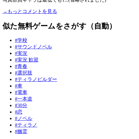
→もっとコメントを見る
似た無料ゲームをさがす（自動）
#学校
#サウンドノベル
#実況
#実況 歓迎
#青春
#選択肢
#ティラノビルダー
#車
#電車
#一本道
#30分
#恋
#ノベル
#ティラノ
#幽霊