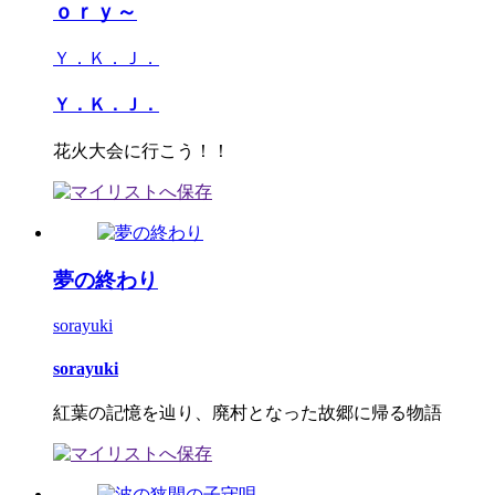
ｏｒｙ～
Ｙ．Ｋ．Ｊ．
Ｙ．Ｋ．Ｊ．
花火大会に行こう！！
夢の終わり
sorayuki
sorayuki
紅葉の記憶を辿り、廃村となった故郷に帰る物語