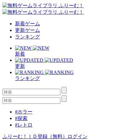
新着ゲーム
更新ゲーム
ランキング
新着
更新
ランキング
#ホラー
#探索
#レトロ
ふりーむ！ＩＤ登録（無料）
ログイン