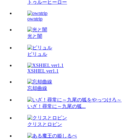
トゥルーヒーロー
owntrip
光と闇
ピリュル
XSHIEL ver1.1
忘却曲線
いざ！尋常に～九尾の狐...
クリスとロビン