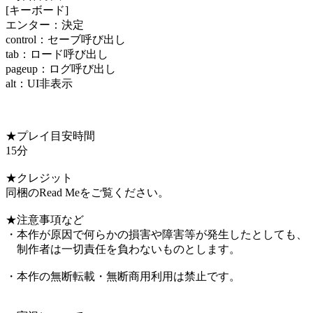
[キーボード]
エンター：決定
control：セーブ呼び出し
tab：ロード呼び出し
pageup：ログ呼び出し
alt：UI非表示
★プレイ目安時間
15分
★クレジット
同梱のRead Meをご覧ください。
★注意事項など
・本作が原因で何らかの損害や障害等が発生したとしても、
制作者は一切責任を負わないものとします。
・本作の無断転載・無断商用利用は禁止です。