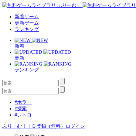
新着ゲーム
更新ゲーム
ランキング
新着
更新
ランキング
#ホラー
#探索
#レトロ
ふりーむ！ＩＤ登録（無料）
ログイン