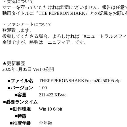
・実況について
マナーを守っていただければ問題ございません。報告は任意
動画タイトルに『THE PEPERONSHARK』との記載をお願
・ファンアートについて
歓迎致します。
投稿してくださる場合、よろしければ「#ニュートラルスフ
余談ですが、略称は「ニュフィア」です。
★更新履歴
2025年1月05日 Ver1.0公開
■ファイル名
THEPEPERONSHARKFreem20250105.zip
■バージョン
1.00
■容量
211,422 KByte
■必要ランタイム
■動作環境
Win 10 64bit
■特徴
■推奨年齢
全年齢