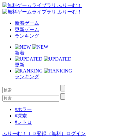
新着ゲーム
更新ゲーム
ランキング
新着
更新
ランキング
#ホラー
#探索
#レトロ
ふりーむ！ＩＤ登録（無料）
ログイン