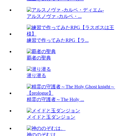
アルスノヴァ -カルペ・...
練習で作ってみたRPG【ラ...
覇者の聖典
潜り潜る
精霊の守護者～The Holy ...
メイドと玉ダンジョン
神ののぞむは、