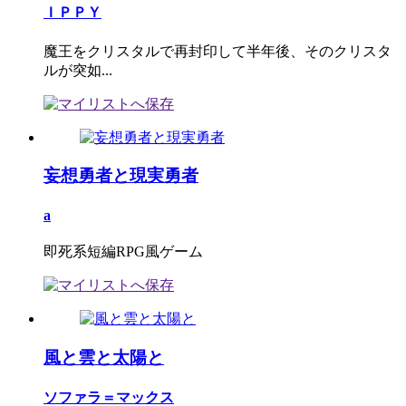
ＩＰＰＹ
魔王をクリスタルで再封印して半年後、そのクリスタ
ルが突如...
妄想勇者と現実勇者
a
即死系短編RPG風ゲーム
風と雲と太陽と
ソファラ＝マックス