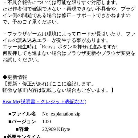
・不具合報告については可能な限りすぐ対応します。
ただ作者側で確認できない・再現できない不具合や、プラグ
イン側の問題である場合は修正・サポートできかねますの
で、予めご了承ください。
・ブラウザゲームは環境によってロードが長引いたり、ファ
イルの読み込みエラーが発生する事があります。
エラー発生時は「Retry」ボタンを押せば進みますが、
何度押しても進まない場合はブラウザ更新やブラウザ変更を
お試しください。
◆更新情報
【更新・修正があればここに追記します。
軽微な修正内容は記載しない場合もございます。】
ReadMe(説明書・クレジット表記など)
■ファイル名
No_explanation.zip
■バージョン
1.00
■容量
22,969 KByte
■必要ランタイム