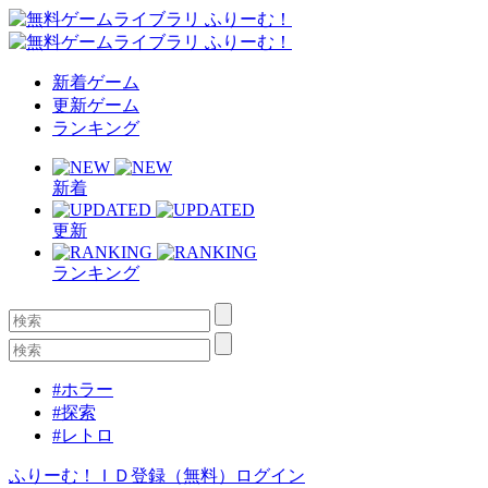
新着ゲーム
更新ゲーム
ランキング
新着
更新
ランキング
#ホラー
#探索
#レトロ
ふりーむ！ＩＤ登録（無料）
ログイン