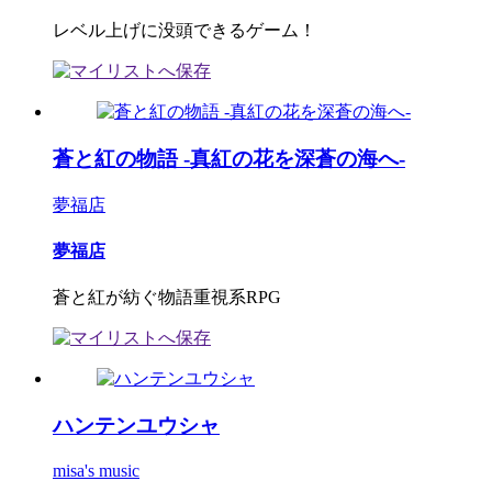
レベル上げに没頭できるゲーム！
蒼と紅の物語 -真紅の花を深蒼の海へ-
夢福店
夢福店
蒼と紅が紡ぐ物語重視系RPG
ハンテンユウシャ
misa's music